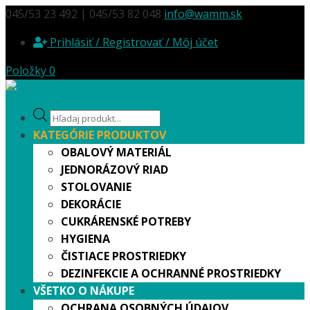
045/53 23 492 | 045/53 82 048
info@wamm.sk
Prihlásiť / Registrovať / Môj účet
Položky 0
Products
search
KATEGÓRIE PRODUKTOV
OBALOVÝ MATERIÁL
JEDNORÁZOVÝ RIAD
STOLOVANIE
DEKORÁCIE
CUKRÁRENSKÉ POTREBY
HYGIENA
ČISTIACE PROSTRIEDKY
DEZINFEKCIE A OCHRANNÉ PROSTRIEDKY
VŠETKO O NÁKUPE
OCHRANA OSOBNÝCH ÚDAJOV