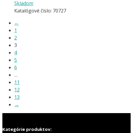
Skladom
Katalógové číslo: 70727
←
1
2
3
4
5
6
…
11
12
13
→
Kategórie produktov: