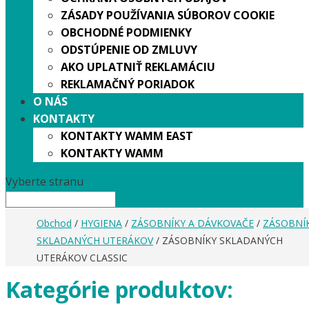
ZÁSADY POUŽÍVANIA SÚBOROV COOKIE
OBCHODNÉ PODMIENKY
ODSTÚPENIE OD ZMLUVY
AKO UPLATNIŤ REKLAMÁCIU
REKLAMAČNÝ PORIADOK
O NÁS
KONTAKTY
KONTAKTY WAMM EAST
KONTAKTY WAMM
Vyberte stranu
Obchod
/
HYGIENA
/
ZÁSOBNÍKY A DÁVKOVAČE
/
ZÁSOBNÍ
SKLADANÝCH UTERÁKOV
/ ZÁSOBNÍKY SKLADANÝCH
UTERÁKOV CLASSIC
Kategórie produktov: