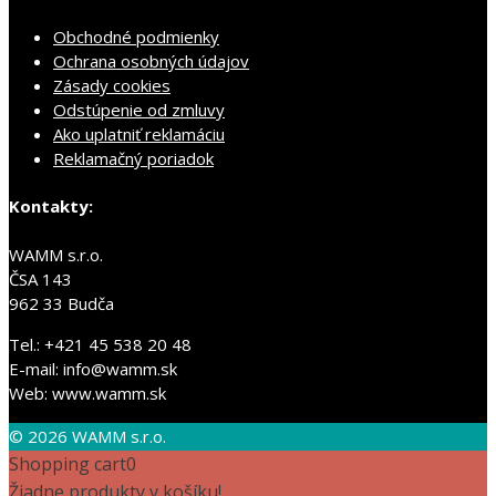
Obchodné podmienky
Ochrana osobných údajov
Zásady cookies
Odstúpenie od zmluvy
Ako uplatniť reklamáciu
Reklamačný poriadok
Kontakty:
WAMM s.r.o.
ČSA 143
962 33 Budča
Tel.: +421 45 538 20 48
E-mail: info@wamm.sk
Web: www.wamm.sk
© 2026 WAMM s.r.o.
Shopping cart
0
Žiadne produkty v košíku!