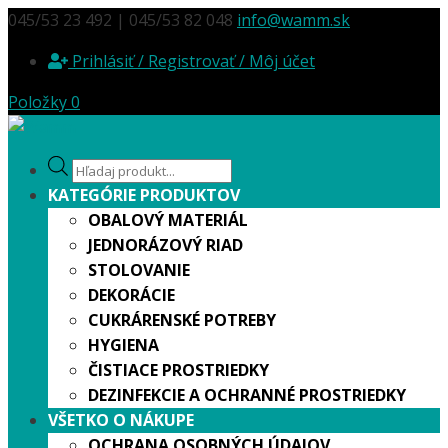
045/53 23 492 | 045/53 82 048
info@wamm.sk
Prihlásiť / Registrovať / Môj účet
Položky 0
Products
search
KATEGÓRIE PRODUKTOV
OBALOVÝ MATERIÁL
JEDNORÁZOVÝ RIAD
STOLOVANIE
DEKORÁCIE
CUKRÁRENSKÉ POTREBY
HYGIENA
ČISTIACE PROSTRIEDKY
DEZINFEKCIE A OCHRANNÉ PROSTRIEDKY
VŠETKO O NÁKUPE
OCHRANA OSOBNÝCH ÚDAJOV