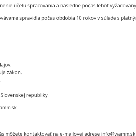
enie účelu spracovania a následne počas lehôt vyžadovaný
vávame spravidla počas obdobia 10 rokov v súlade s platný
ajov,
je zákon,
,
Slovenskej republiky.
wamm.sk.
ás môžete kontaktovať na e-mailovej adrese info@wamm.sk a