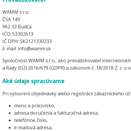
WAMM s.r.o.
ČSA 143
962 33 Budča
IČO: 53302613
IČ DPH: SK2121330233
E-mail: info@wamm.sk
Spoločnosť WAMM s.r.o., ako prevádzkovateľ internetov
a Rady (EÚ) 2016/679 (GDPR) a zákonom č. 18/2018 Z. z. o
Aké údaje spracúvame
Pri vytvorení objednávky alebo registrácii zákazníckeho ú
meno a priezvisko,
adresa doručenia a fakturačná adresa,
telefónne číslo,
e-mailová adresa,