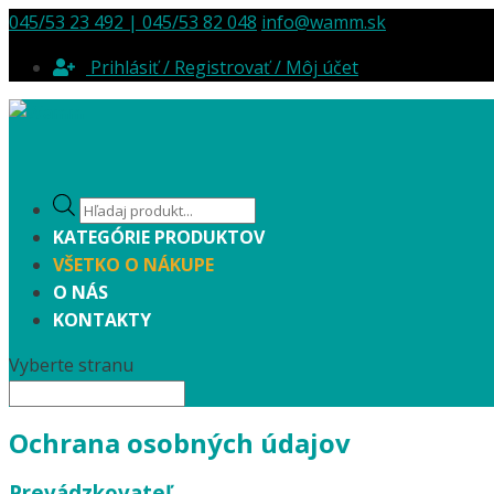
045/53 23 492 | 045/53 82 048
info@wamm.sk
Prihlásiť / Registrovať / Môj účet
Products
search
KATEGÓRIE PRODUKTOV
VŠETKO O NÁKUPE
O NÁS
KONTAKTY
Vyberte stranu
Ochrana osobných údajov
Prevádzkovateľ