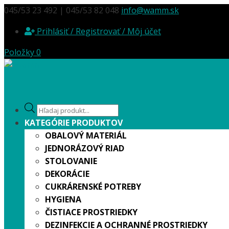
045/53 23 492 | 045/53 82 048
info@wamm.sk
Prihlásiť / Registrovať / Môj účet
Položky 0
Products
search
KATEGÓRIE PRODUKTOV
OBALOVÝ MATERIÁL
JEDNORÁZOVÝ RIAD
STOLOVANIE
DEKORÁCIE
CUKRÁRENSKÉ POTREBY
HYGIENA
ČISTIACE PROSTRIEDKY
DEZINFEKCIE A OCHRANNÉ PROSTRIEDKY