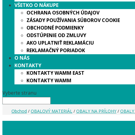
VŠETKO O NÁKUPE
OCHRANA OSOBNÝCH ÚDAJOV
ZÁSADY POUŽÍVANIA SÚBOROV COOKIE
OBCHODNÉ PODMIENKY
ODSTÚPENIE OD ZMLUVY
AKO UPLATNIŤ REKLAMÁCIU
REKLAMAČNÝ PORIADOK
O NÁS
KONTAKTY
KONTAKTY WAMM EAST
KONTAKTY WAMM
Vyberte stranu
Obchod
/
OBALOVÝ MATERIÁL
/
OBALY NA PRÍLOHY
/
OBALY