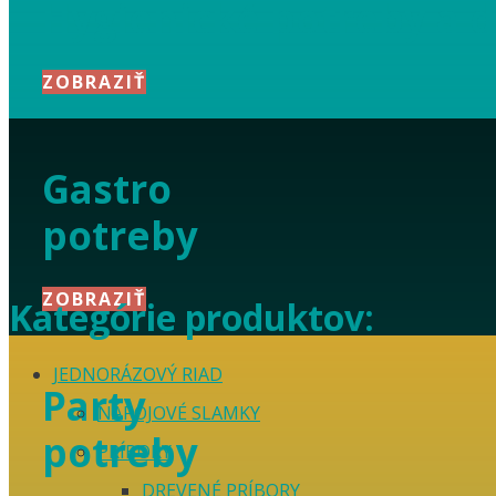
Hygienické potreby a d
ZOBRAZIŤ
Gastro
potreby
ZOBRAZIŤ
Kategórie produktov:
JEDNORÁZOVÝ RIAD
Party
NÁPOJOVÉ SLAMKY
potreby
PRÍBORY
DREVENÉ PRÍBORY