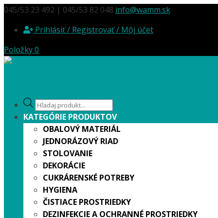
045/53 23 492 | 045/53 82 048
info@wamm.sk
Prihlásiť / Registrovať / Môj účet
Položky 0
Products
search
KATEGÓRIE PRODUKTOV
OBALOVÝ MATERIÁL
JEDNORÁZOVÝ RIAD
STOLOVANIE
DEKORÁCIE
CUKRÁRENSKÉ POTREBY
HYGIENA
ČISTIACE PROSTRIEDKY
DEZINFEKCIE A OCHRANNÉ PROSTRIEDKY