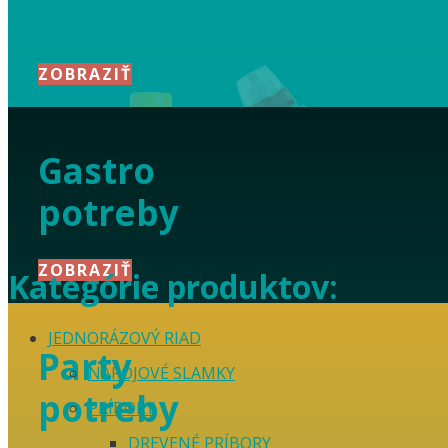
Hygienické potreby a d
ZOBRAZIŤ
Gastro
potreby
ZOBRAZIŤ
Kategórie produktov:
JEDNORÁZOVÝ RIAD
Party
NÁPOJOVÉ SLAMKY
potreby
PRÍBORY
DREVENÉ PRÍBORY