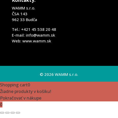
Kontakty:
WAMM s.r.o.
ČSA 143
962 33 Budča
Tel.: +421 45 538 20 48
E-mail: info@wamm.sk
Web: www.wamm.sk
© 2026 WAMM s.r.o.
Shopping cart
0
Žiadne produkty v košíku!
Pokračovať v nákupe
0