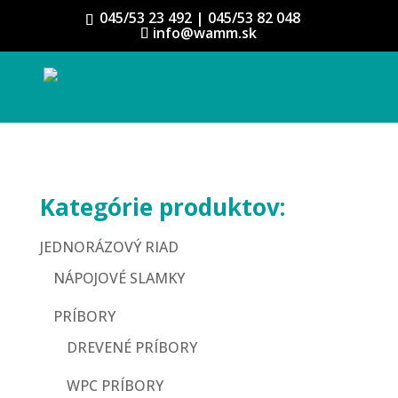
045/53 23 492 | 045/53 82 048
info@wamm.sk
Obchod
/
OBALOVÝ MATERIÁL
/
OBALY NA PRÍLOHY
/
OBALY NA ŠALÁT
/ OKRÚHLE MISKY
Kategórie produktov:
JEDNORÁZOVÝ RIAD
NÁPOJOVÉ SLAMKY
PRÍBORY
DREVENÉ PRÍBORY
WPC PRÍBORY