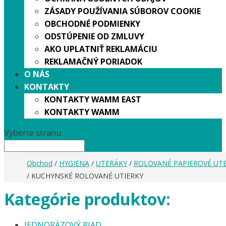
ZÁSADY POUŽÍVANIA SÚBOROV COOKIE
OBCHODNÉ PODMIENKY
ODSTÚPENIE OD ZMLUVY
AKO UPLATNIŤ REKLAMÁCIU
REKLAMAČNÝ PORIADOK
O NÁS
KONTAKTY
KONTAKTY WAMM EAST
KONTAKTY WAMM
Vyberte stranu
Obchod
/
HYGIENA
/
UTERÁKY
/
ROLOVANÉ PAPIEROVÉ UT
/ KUCHYNSKÉ ROLOVANÉ UTIERKY
Kategórie produktov:
JEDNORÁZOVÝ RIAD