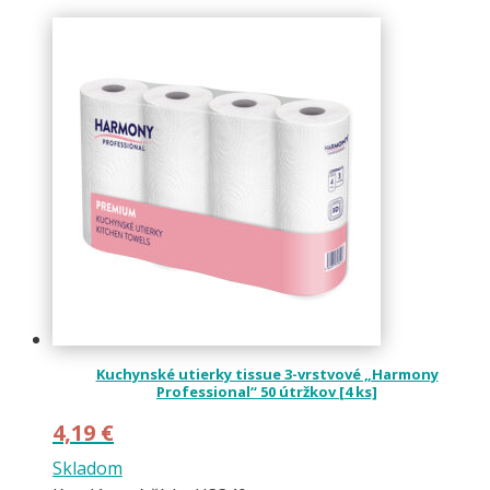
Kuchynské utierky tissue 3-vrstvové „Harmony
Professional“ 50 útržkov [4 ks]
4,19
€
Skladom