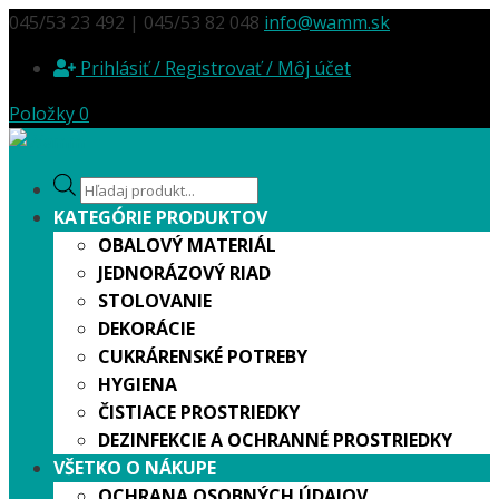
045/53 23 492 | 045/53 82 048
info@wamm.sk
Prihlásiť / Registrovať / Môj účet
Položky 0
Products
search
KATEGÓRIE PRODUKTOV
OBALOVÝ MATERIÁL
JEDNORÁZOVÝ RIAD
STOLOVANIE
DEKORÁCIE
CUKRÁRENSKÉ POTREBY
HYGIENA
ČISTIACE PROSTRIEDKY
DEZINFEKCIE A OCHRANNÉ PROSTRIEDKY
VŠETKO O NÁKUPE
OCHRANA OSOBNÝCH ÚDAJOV