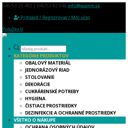
045/53 23 492 | 045/53 82 048
info@wamm.sk
Prihlásiť / Registrovať / Môj účet
Položky 0
Products
search
KATEGÓRIE PRODUKTOV
OBALOVÝ MATERIÁL
JEDNORÁZOVÝ RIAD
STOLOVANIE
DEKORÁCIE
CUKRÁRENSKÉ POTREBY
HYGIENA
ČISTIACE PROSTRIEDKY
DEZINFEKCIE A OCHRANNÉ PROSTRIEDKY
VŠETKO O NÁKUPE
OCHRANA OSOBNÝCH ÚDAJOV