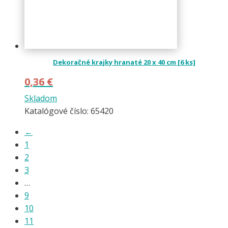
Dekoračné krajky hranaté 20 x 40 cm [6 ks]
0,36
€
Skladom
Katalógové číslo: 65420
←
1
2
3
…
9
10
11