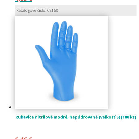
Katalógové číslo: 68160
Rukavice nitrilové modré, nepúdrované (veľkosť S) [100 ks]