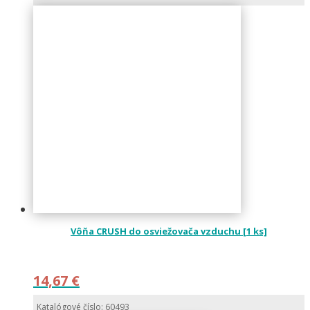
Vôňa CRUSH do osviežovača vzduchu [1 ks]
14,67
€
Katalógové číslo: 60493