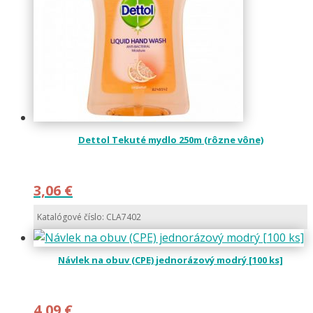
Dettol Tekuté mydlo 250m (rôzne vône)
3,06
€
Katalógové číslo: CLA7402
Návlek na obuv (CPE) jednorázový modrý [100 ks]
4,09
€