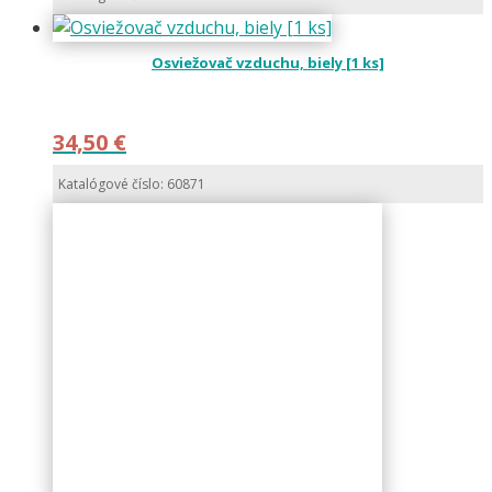
Osviežovač vzduchu, biely [1 ks]
34,50
€
Katalógové číslo: 60871