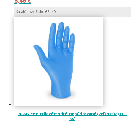
6,46
€
Katalógové číslo: 68140
Rukavice nitrilové modré, nepúdrované (veľkosť M) [100
ks]