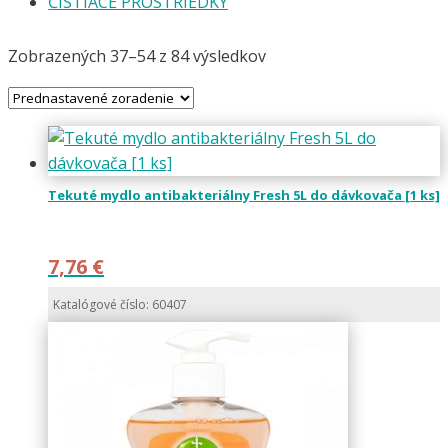
ČISTIACE PROSTRIEDKY
Zobrazených 37–54 z 84 výsledkov
Tekuté mydlo antibakteriálny Fresh 5L do dávkovača [1 ks]
7,76
€
Katalógové číslo: 60407