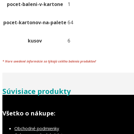
pocet-baleni-v-kartone
1
m
[6
ks]
pocet-kartonov-na-palete
64
kusov
6
*
Hore uvedené informácie sa týkajú celého
balenia
produktov!
Súvisiace produkty
Všetko o nákupe:
Obchodné podmienky