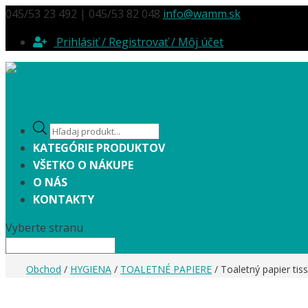
045/53 23 492 | 045/53 82 048
info@wamm.sk
Prihlásiť / Registrovať / Môj účet
Products
search
KATEGÓRIE PRODUKTOV
VŠETKO O NÁKUPE
O NÁS
KONTAKTY
Vyberte stranu
Obchod
/
HYGIENA
/
TOALETNÉ PAPIERE
/ Toaletný papier tis