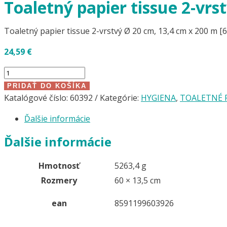
Toaletný papier tissue 2-vrst
Toaletný papier tissue 2-vrstvý Ø 20 cm, 13,4 cm x 200 m [6
24,59
€
množstvo
Toaletný
PRIDAŤ DO KOŠÍKA
papier
Katalógové číslo:
60392
Kategórie:
HYGIENA
,
TOALETNÉ 
tissue
Ďalšie informácie
2-
vrstvý
Ďalšie informácie
ø
20
Hmotnosť
5263,4 g
cm,
Rozmery
60 × 13,5 cm
13,4
cm
ean
8591199603926
x
200