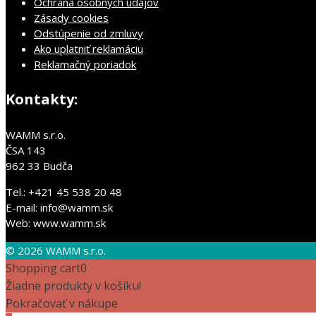
Ochrana osobných údajov
Zásady cookies
Odstúpenie od zmluvy
Ako uplatniť reklamáciu
Reklamačný poriadok
Kontakty:
WAMM s.r.o.
ČSA 143
962 33 Budča
Tel.: +421 45 538 20 48
E-mail: info@wamm.sk
Web: www.wamm.sk
© 2026 WAMM s.r.o.
Shopping cart
0
Žiadne produkty v košíku!
Pokračovať v nákupe