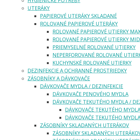
HYGIENICKÉ POTREBY
UTERÁKY
PAPIEROVÉ UTERÁKY SKLADANÉ
ROLOVANÉ PAPIEROVÉ UTERÁKY
ROLOVANÉ PAPIEROVÉ UTIERKY MAX
ROLOVANÉ PAPIEROVÉ UTIERKY MID
PRIEMYSELNÉ ROLOVANÉ UTIERKY
NEPERFOROVANÉ ROLOVANÉ UTIER
KUCHYNSKÉ ROLOVANÉ UTIERKY
DEZINFEKCIE A OCHRANNÉ PROSTRIEDKY
ZÁSOBNÍKY A DÁVKOVAČE
DÁVKOVAČE MYDLA / DEZINFEKCIE
DÁVKOVAČE PENOVÉHO MYDLA
DÁVKOVAČE TEKUTÉHO MYDLA / DE
DÁVKOVAČE TEKUTÉHO MYDLA 
DÁVKOVAČE TEKUTÉHO MYDLA 
ZÁSOBNÍKY SKLADANÝCH UTERÁKOV
ZÁSOBNÍKY SKLADANÝCH UTERÁKOV