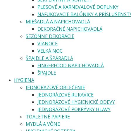
PLESOVÉ A KARNEVALOVÉ DOPLNKY
NAFUKOVACIE BALÓNIKY A PRÍSLUŠENST
MIEŠADLÁ A NAPICHOVADLÁ
DEKORAČNÉ NAPICHOVADLÁ
SEZÓNNE DEKORÁCIE
VIANOCE
VEĽKÁ NOC
ŠPAJDLE A ŠPÁRADLÁ
FINGERFOOD NAPICHOVADLÁ
ŠPAJDLE
HYGIENA
JEDNORAZOVÉ OBLEČENIE
JEDNORÁZOVÉ RUKAVICE
JEDNORÁZOVÉ HYGIENICKÉ ODEVY
JEDNORÁZOVÉ POKRÝVKY HLAVY
TOALETNÉ PAPIERE
MYDLÁ A VÔNE