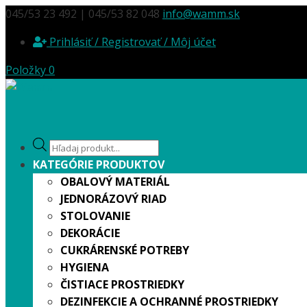
045/53 23 492 | 045/53 82 048
info@wamm.sk
Prihlásiť / Registrovať / Môj účet
Položky 0
Products
search
KATEGÓRIE PRODUKTOV
OBALOVÝ MATERIÁL
JEDNORÁZOVÝ RIAD
STOLOVANIE
DEKORÁCIE
CUKRÁRENSKÉ POTREBY
HYGIENA
ČISTIACE PROSTRIEDKY
DEZINFEKCIE A OCHRANNÉ PROSTRIEDKY