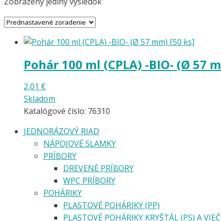
Zobrazený jediný výsledok
Pohár 100 ml (CPLA) -BIO- (Ø 57 m
2,01
€
Skladom
Katalógové číslo: 76310
JEDNORÁZOVÝ RIAD
NÁPOJOVÉ SLAMKY
PRÍBORY
DREVENÉ PRÍBORY
WPC PRÍBORY
POHÁRIKY
PLASTOVÉ POHÁRIKY (PP)
PLASTOVÉ POHÁRIKY KRYŠTÁL (PS) A VIE