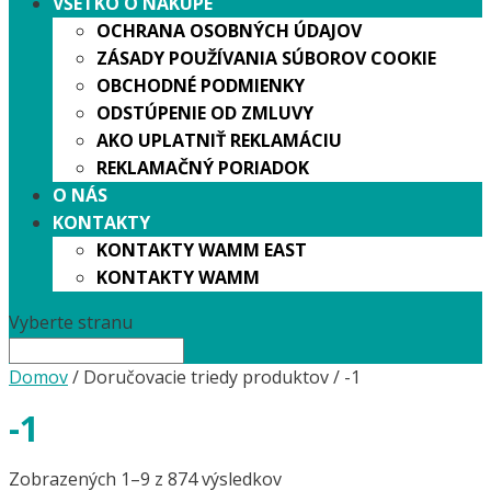
VŠETKO O NÁKUPE
OCHRANA OSOBNÝCH ÚDAJOV
ZÁSADY POUŽÍVANIA SÚBOROV COOKIE
OBCHODNÉ PODMIENKY
ODSTÚPENIE OD ZMLUVY
AKO UPLATNIŤ REKLAMÁCIU
REKLAMAČNÝ PORIADOK
O NÁS
KONTAKTY
KONTAKTY WAMM EAST
KONTAKTY WAMM
Vyberte stranu
Domov
/ Doručovacie triedy produktov / -1
-1
Zobrazených 1–9 z 874 výsledkov