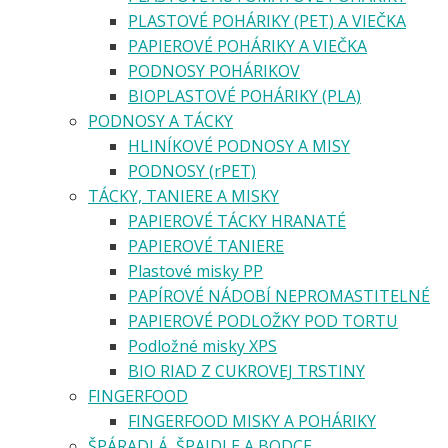
PLASTOVÉ POHÁRIKY (PET) A VIEČKA
PAPIEROVÉ POHÁRIKY A VIEČKA
PODNOSY POHÁRIKOV
BIOPLASTOVÉ POHÁRIKY (PLA)
PODNOSY A TÁCKY
HLINÍKOVÉ PODNOSY A MISY
PODNOSY (rPET)
TÁCKY, TANIERE A MISKY
PAPIEROVÉ TÁCKY HRANATÉ
PAPIEROVÉ TANIERE
Plastové misky PP
PAPÍROVÉ NÁDOBÍ NEPROMASTITELNÉ
PAPIEROVÉ PODLOŽKY POD TORTU
Podložné misky XPS
BIO RIAD Z CUKROVEJ TRSTINY
FINGERFOOD
FINGERFOOD MISKY A POHÁRIKY
ŠPÁRADLÁ, ŠPAJDLE A BODCE