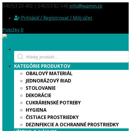
045/53 23 492 | 045/53 82 048
info@wamm.sk
Prihlásiť / Registrovať / Môj účet
Položky 0
Products
search
KATEGÓRIE PRODUKTOV
OBALOVÝ MATERIÁL
JEDNORÁZOVÝ RIAD
STOLOVANIE
DEKORÁCIE
CUKRÁRENSKÉ POTREBY
HYGIENA
ČISTIACE PROSTRIEDKY
DEZINFEKCIE A OCHRANNÉ PROSTRIEDKY