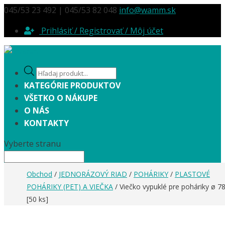
045/53 23 492 | 045/53 82 048
info@wamm.sk
Prihlásiť / Registrovať / Môj účet
Products
search
KATEGÓRIE PRODUKTOV
VŠETKO O NÁKUPE
O NÁS
KONTAKTY
Vyberte stranu
Obchod
/
JEDNORÁZOVÝ RIAD
/
POHÁRIKY
/
PLASTOVÉ
POHÁRIKY (PET) A VIEČKA
/ Viečko vypuklé pre poháriky ø 
[50 ks]