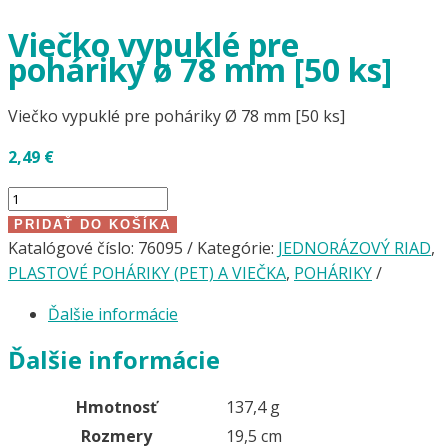
Viečko vypuklé pre
poháriky ø 78 mm [50 ks]
Viečko vypuklé pre poháriky Ø 78 mm [50 ks]
2,49
€
množstvo
Viečko
PRIDAŤ DO KOŠÍKA
vypuklé
Katalógové číslo:
76095
Kategórie:
JEDNORÁZOVÝ RIAD
,
pre
PLASTOVÉ POHÁRIKY (PET) A VIEČKA
,
POHÁRIKY
poháriky
Ďalšie informácie
ø
78
Ďalšie informácie
mm
[50
Hmotnosť
137,4 g
ks]
Rozmery
19,5 cm