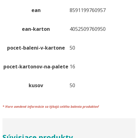
ean
8591199760957
ean-karton
4052509760950
pocet-baleni-v-kartone
50
pocet-kartonov-na-palete
16
kusov
50
*
Hore uvedené informácie sa týkajú celého
balenia
produktov!
Súvisiace produkty