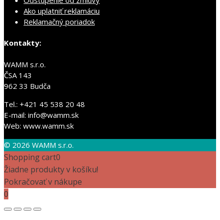
Odstúpenie od zmluvy
Ako uplatniť reklamáciu
Reklamačný poriadok
Kontakty:
WAMM s.r.o.
ČSA 143
962 33 Budča
Tel.: +421 45 538 20 48
E-mail: info@wamm.sk
Web: www.wamm.sk
© 2026 WAMM s.r.o.
Shopping cart
0
Žiadne produkty v košíku!
Pokračovať v nákupe
0