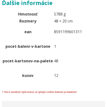
Ďalšie informácie
60m
(ø
Hmotnosť
5788 g
12cm)
Rozmery
48 × 20 cm
[12
ks]
ean
8591199601311
pocet-baleni-v-kartone
1
pocet-kartonov-na-palete
48
kusov
12
*
Hore uvedené informácie sa týkajú celého
balenia
produktov!