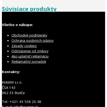
Súvisiace produkty
Všetko o nákupe:
Obchodné podmienky
Ochrana osobných údajov
Zásady cookies
Odstúpenie od zmluvy
Ako uplatniť reklamáciu
Reklamačný poriadok
Kontakty:
WAMM s.r.o.
ČSA 143
962 33 Budča
Tel.: +421 45 538 20 48
E-mail: info@wamm.sk