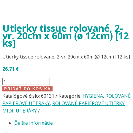
Utierky tissue rolované, 2-
vr. 20cm x 60m (ø 12cm) [12
ks]
Utierky tissue rolované, 2-vr. 20cm x 60m (Ø 12cm) [12 ks]
26,71
€
množstvo
Utierky
PRIDAŤ DO KOŠÍKA
tissue
Katalógové číslo:
60131
Kategórie:
HYGIENA
,
ROLOVANÉ
rolované,
PAPIEROVÉ UTERÁKY
,
ROLOVANÉ PAPIEROVÉ UTIERKY
2-
MIDI
,
UTERÁKY
vr.
Ďalšie informácie
20cm
x