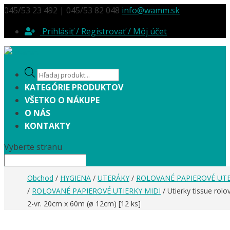
045/53 23 492 | 045/53 82 048
info@wamm.sk
Prihlásiť / Registrovať / Môj účet
Products
search
KATEGÓRIE PRODUKTOV
VŠETKO O NÁKUPE
O NÁS
KONTAKTY
Vyberte stranu
Obchod
/
HYGIENA
/
UTERÁKY
/
ROLOVANÉ PAPIEROVÉ UT
/
ROLOVANÉ PAPIEROVÉ UTIERKY MIDI
/ Utierky tissue rolo
2-vr. 20cm x 60m (ø 12cm) [12 ks]