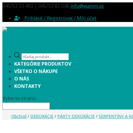
045/53 23 492 | 045/53 82 048
info@wamm.sk
Prihlásiť / Registrovať / Môj účet
Products
search
KATEGÓRIE PRODUKTOV
VŠETKO O NÁKUPE
O NÁS
KONTAKTY
Vyberte stranu
Obchod
/
DEKORÁCIE
/
PÁRTY DEKORÁCIE
/
SERPENTÍNY A 