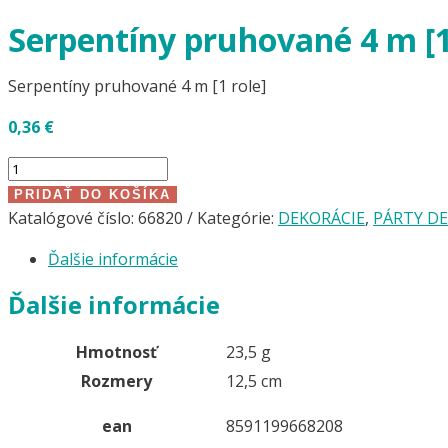
Serpentíny pruhované 4 m [1
Serpentíny pruhované 4 m [1 role]
0,36
€
množstvo
Serpentíny
PRIDAŤ DO KOŠÍKA
pruhované
Katalógové číslo:
66820
Kategórie:
DEKORÁCIE
,
PÁRTY D
4
Ďalšie informácie
m
[1
Ďalšie informácie
role]
Hmotnosť
23,5 g
Rozmery
12,5 cm
ean
8591199668208