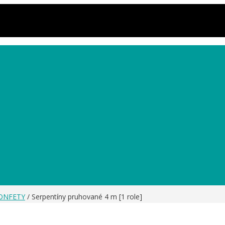
KONFETY
/ Serpentíny pruhované 4 m [1 role]