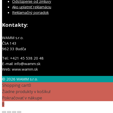
Odstúpenie od zmluvy
Ako uplatniť reklamáciu
Reklamačný poriadok
Kontakty:
WAMM s.r.o.
ČSA 143
962 33 Budča
Tel.: +421 45 538 20 48
E-mail: info@wamm.sk
Web: www.wamm.sk
© 2026 WAMM s.r.o.
Shopping cart
0
Žiadne produkty v košíku!
Pokračovať v nákupe
0