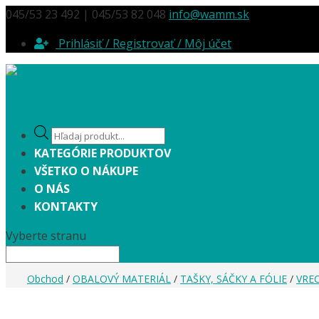
045/53 23 492 | 045/53 82 048
info@wamm.sk
Prihlásiť / Registrovať / Môj účet
Products
search
KATEGÓRIE PRODUKTOV
VŠETKO O NÁKUPE
O NÁS
KONTAKTY
Vyberte stranu
Obchod
/
OBALOVÝ MATERIÁL
/
TAŠKY, SÁČKY A FÓLIE
/
VRE