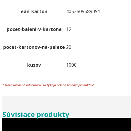
ean-karton
4052509689091
pocet-baleni-v-kartone
12
pocet-kartonov-na-palete
20
kusov
1000
*
Hore uvedené informácie sa týkajú celého
balenia
produktov!
Súvisiace produkty