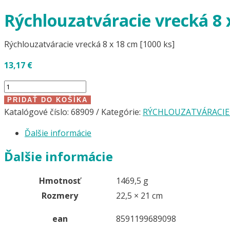
Rýchlouzatváracie vrecká 8 
Rýchlouzatváracie vrecká 8 x 18 cm [1000 ks]
13,17
€
množstvo
Rýchlouzatváracie
PRIDAŤ DO KOŠÍKA
vrecká
Katalógové číslo:
68909
Kategórie:
RÝCHLOUZATVÁRACIE
8
Ďalšie informácie
x
18
Ďalšie informácie
cm
[1000
Hmotnosť
1469,5 g
ks]
Rozmery
22,5 × 21 cm
ean
8591199689098