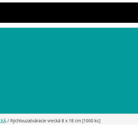
CKÁ
/ Rýchlouzatváracie vrecká 8 x 18 cm [1000 ks]