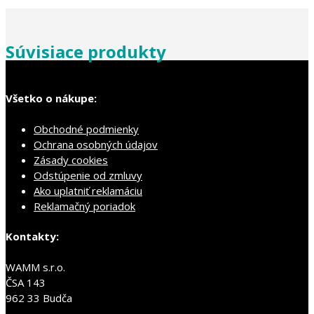
Súvisiace produkty
Všetko o nákupe:
Obchodné podmienky
Ochrana osobných údajov
Zásady cookies
Odstúpenie od zmluvy
Ako uplatniť reklamáciu
Reklamačný poriadok
Kontakty:
WAMM s.r.o.
ČSA 143
962 33 Budča