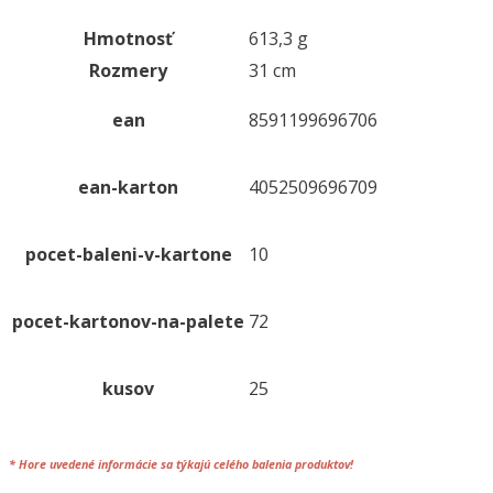
Hmotnosť
613,3 g
Rozmery
31 cm
ean
8591199696706
ean-karton
4052509696709
pocet-baleni-v-kartone
10
pocet-kartonov-na-palete
72
kusov
25
*
Hore uvedené informácie sa týkajú celého
balenia
produktov!