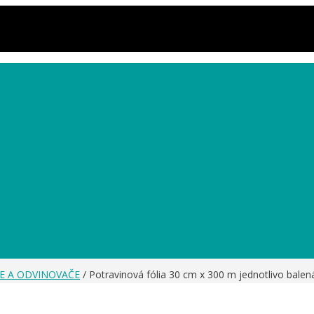
IE A ODVINOVAČE
/ Potravinová fólia 30 cm x 300 m jednotlivo balená