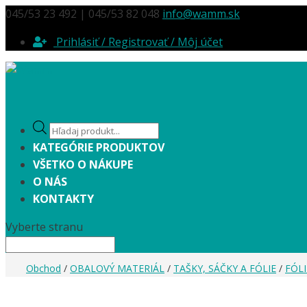
045/53 23 492 | 045/53 82 048
info@wamm.sk
Prihlásiť / Registrovať / Môj účet
Products
search
KATEGÓRIE PRODUKTOV
VŠETKO O NÁKUPE
O NÁS
KONTAKTY
Vyberte stranu
Obchod
/
OBALOVÝ MATERIÁL
/
TAŠKY, SÁČKY A FÓLIE
/
FÓL