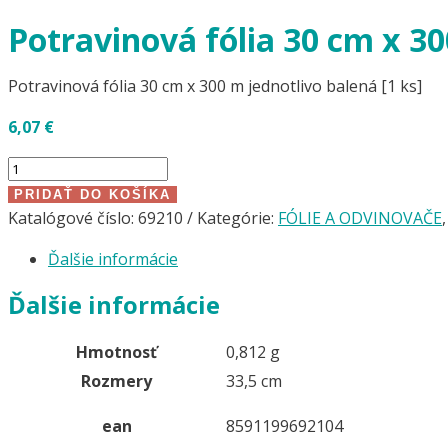
Potravinová fólia 30 cm x 30
Potravinová fólia 30 cm x 300 m jednotlivo balená [1 ks]
6,07
€
množstvo
Potravinová
PRIDAŤ DO KOŠÍKA
fólia
Katalógové číslo:
69210
Kategórie:
FÓLIE A ODVINOVAČE
30
Ďalšie informácie
cm
x
Ďalšie informácie
300
m
Hmotnosť
0,812 g
jednotlivo
Rozmery
33,5 cm
balená
[1
ean
8591199692104
ks]