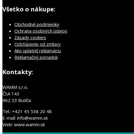
Všetko o nákupe:
Obchodné podmienky
Ochrana osobných údajov
Zásady cookies
Odstúpenie od zmluvy
Ako uplatniť reklamáciu
Reklamačný poriadok
Kontakty:
WAMM s.r.o.
ČSA 143
962 33 Budča
Tel.: +421 45 538 20 48
E-mail: info@wamm.sk
Web: www.wamm.sk