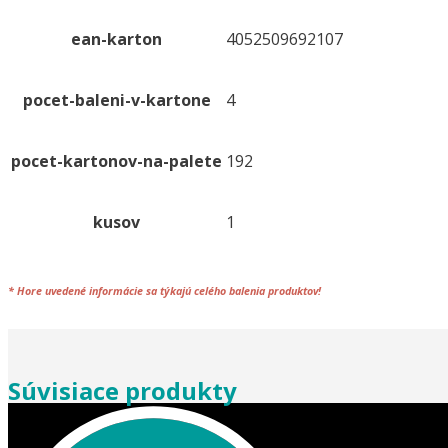
ean-karton
4052509692107
pocet-baleni-v-kartone
4
pocet-kartonov-na-palete
192
kusov
1
*
Hore uvedené informácie sa týkajú celého
balenia
produktov!
Súvisiace produkty