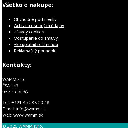
Všetko o nákupe:
Obchodné podmienky
Ochrana osobných údajov
Zásady cookies
Odstúpenie od zmluvy
Ako uplatniť reklamáciu
Reklamačný poriadok
Kontakty:
WAMM s.r.o.
ČSA 143
962 33 Budča
Tel.: +421 45 538 20 48
E-mail: info@wamm.sk
Web: www.wamm.sk
© 2026 WAMM s.r.o.