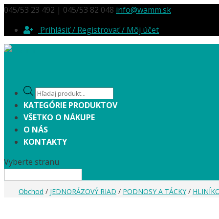
045/53 23 492 | 045/53 82 048
info@wamm.sk
Prihlásiť / Registrovať / Môj účet
Products
search
KATEGÓRIE PRODUKTOV
VŠETKO O NÁKUPE
O NÁS
KONTAKTY
Vyberte stranu
Obchod
/
JEDNORÁZOVÝ RIAD
/
PODNOSY A TÁCKY
/
HLINÍK