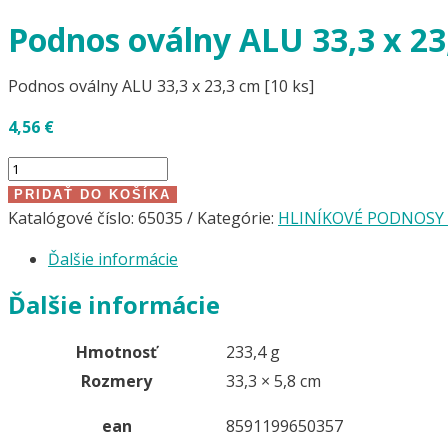
Podnos oválny ALU 33,3 x 23,
Podnos oválny ALU 33,3 x 23,3 cm [10 ks]
4,56
€
množstvo
Podnos
PRIDAŤ DO KOŠÍKA
oválny
Katalógové číslo:
65035
Kategórie:
HLINÍKOVÉ PODNOSY 
ALU
Ďalšie informácie
33,3
x
Ďalšie informácie
23,3
cm
Hmotnosť
233,4 g
[10
Rozmery
33,3 × 5,8 cm
ks]
ean
8591199650357