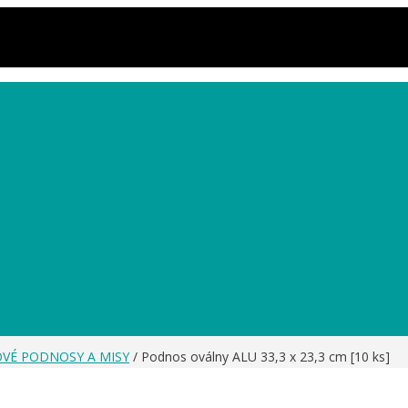
OVÉ PODNOSY A MISY
/ Podnos oválny ALU 33,3 x 23,3 cm [10 ks]