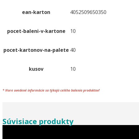
ean-karton
4052509650350
pocet-baleni-v-kartone
10
pocet-kartonov-na-palete
40
kusov
10
*
Hore uvedené informácie sa týkajú celého
balenia
produktov!
Súvisiace produkty