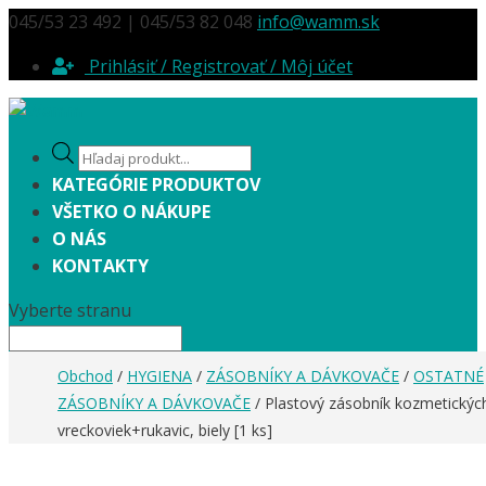
045/53 23 492 | 045/53 82 048
info@wamm.sk
Prihlásiť / Registrovať / Môj účet
Products
search
KATEGÓRIE PRODUKTOV
VŠETKO O NÁKUPE
O NÁS
KONTAKTY
Vyberte stranu
Obchod
/
HYGIENA
/
ZÁSOBNÍKY A DÁVKOVAČE
/
OSTATNÉ
ZÁSOBNÍKY A DÁVKOVAČE
/ Plastový zásobník kozmetickýc
vreckoviek+rukavic, biely [1 ks]