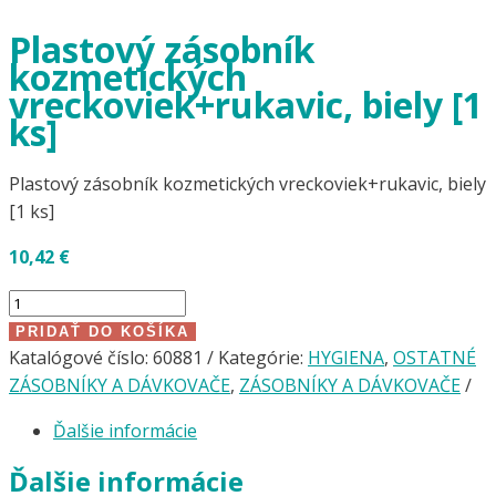
Plastový zásobník
kozmetických
vreckoviek+rukavic, biely [1
ks]
Plastový zásobník kozmetických vreckoviek+rukavic, biely
[1 ks]
10,42
€
množstvo
Plastový
PRIDAŤ DO KOŠÍKA
zásobník
Katalógové číslo:
60881
Kategórie:
HYGIENA
,
OSTATNÉ
kozmetických
ZÁSOBNÍKY A DÁVKOVAČE
,
ZÁSOBNÍKY A DÁVKOVAČE
vreckoviek+rukavic,
Ďalšie informácie
biely
[1
Ďalšie informácie
ks]