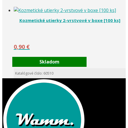
Kozmetické utierky 2-vrstvové v boxe [100 ks]
0,90
€
Skladom
Katalógové číslo: 60510