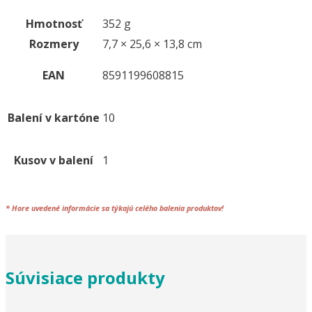
Hmotnosť
352 g
Rozmery
7,7 × 25,6 × 13,8 cm
EAN
8591199608815
Balení v kartóne
10
Kusov v balení
1
*
Hore uvedené informácie sa týkajú celého
balenia
produktov!
Súvisiace produkty