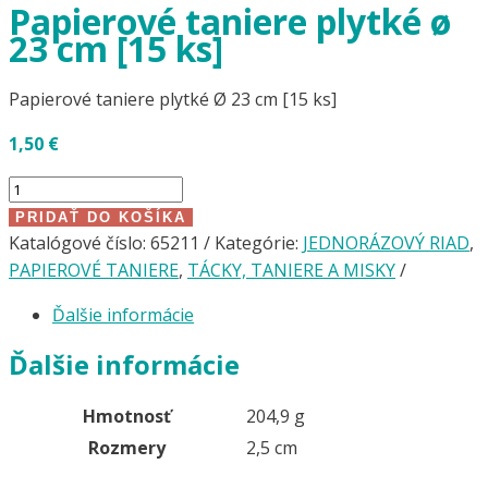
Papierové taniere plytké ø
23 cm [15 ks]
Papierové taniere plytké Ø 23 cm [15 ks]
1,50
€
množstvo
Papierové
PRIDAŤ DO KOŠÍKA
taniere
Katalógové číslo:
65211
Kategórie:
JEDNORÁZOVÝ RIAD
,
plytké
PAPIEROVÉ TANIERE
,
TÁCKY, TANIERE A MISKY
ø
Ďalšie informácie
23
cm
Ďalšie informácie
[15
ks]
Hmotnosť
204,9 g
Rozmery
2,5 cm