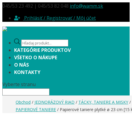
045/53 23 492 | 045/53 82 048
info@wamm.sk
Prihlásiť / Registrovať / Môj účet
Products
search
KATEGÓRIE PRODUKTOV
VŠETKO O NÁKUPE
O NÁS
KONTAKTY
Vyberte stranu
Obchod
/
JEDNORÁZOVÝ RIAD
/
TÁCKY, TANIERE A MISKY
/
PAPIEROVÉ TANIERE
/ Papierové taniere plytké ø 23 cm [15 