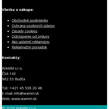
Všetko o nákupe:
Obchodné podmienky
Ochrana osobných údajov
Zásady cookies
Odstúpenie od zmluvy
Ako uplatniť reklamáciu
Reklamačný poriadok
Kontakty:
WAMM s.r.o.
ČSA 143
962 33 Budča
Tel.: +421 45 538 20 48
E-mail: info@wamm.sk
Web: www.wamm.sk
© 2026 WAMM s.r.o.