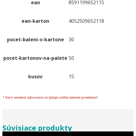
ean
8591199652115
ean-karton
4052509652118
pocet-baleni-v-kartone
30
pocet-kartonov-na-palete
50
kusov
15
*
Hore uvedené informácie sa týkajú celého
balenia
produktov!
Súvisiace produkty