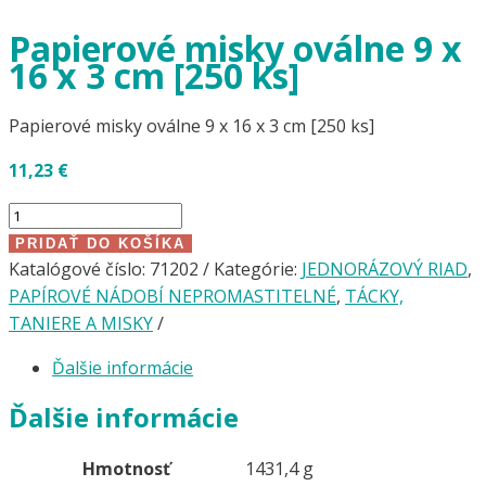
Papierové misky oválne 9 x
16 x 3 cm [250 ks]
Papierové misky oválne 9 x 16 x 3 cm [250 ks]
11,23
€
množstvo
Papierové
PRIDAŤ DO KOŠÍKA
misky
Katalógové číslo:
71202
Kategórie:
JEDNORÁZOVÝ RIAD
,
oválne
PAPÍROVÉ NÁDOBÍ NEPROMASTITELNÉ
,
TÁCKY,
9
TANIERE A MISKY
x
Ďalšie informácie
16
x
Ďalšie informácie
3
cm
Hmotnosť
1431,4 g
[250