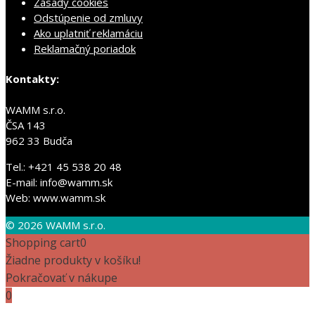
Zásady cookies
Odstúpenie od zmluvy
Ako uplatniť reklamáciu
Reklamačný poriadok
Kontakty:
WAMM s.r.o.
ČSA 143
962 33 Budča
Tel.: +421 45 538 20 48
E-mail: info@wamm.sk
Web: www.wamm.sk
© 2026 WAMM s.r.o.
Shopping cart
0
Žiadne produkty v košíku!
Pokračovať v nákupe
0