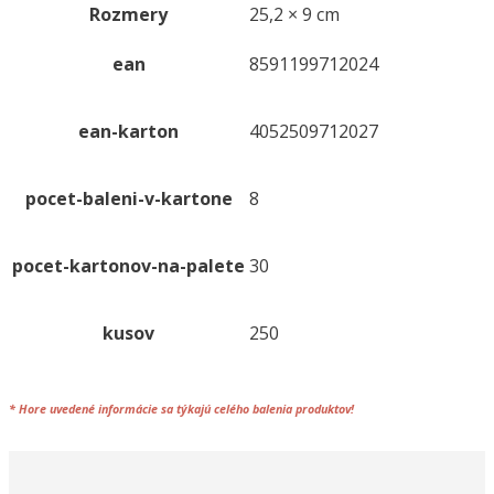
Rozmery
25,2 × 9 cm
ks]
ean
8591199712024
ean-karton
4052509712027
pocet-baleni-v-kartone
8
pocet-kartonov-na-palete
30
kusov
250
*
Hore uvedené informácie sa týkajú celého
balenia
produktov!