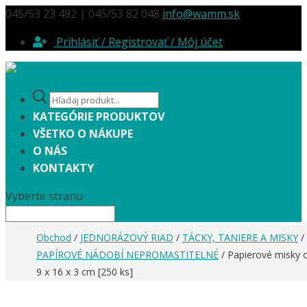
045/53 23 492 | 045/53 82 048
info@wamm.sk
Prihlásiť / Registrovať / Môj účet
Products
search
KATEGÓRIE PRODUKTOV
VŠETKO O NÁKUPE
O NÁS
KONTAKTY
Vyberte stranu
Obchod
/
JEDNORÁZOVÝ RIAD
/
TÁCKY, TANIERE A MISKY
/
PAPÍROVÉ NÁDOBÍ NEPROMASTITELNÉ
/ Papierové misky 
9 x 16 x 3 cm [250 ks]