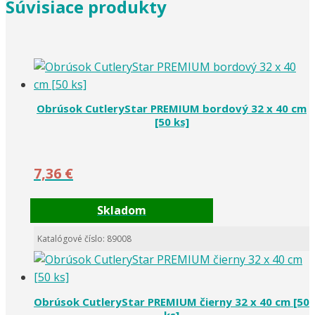
Súvisiace produkty
[50
ks]
Obrúsok CutleryStar PREMIUM bordový 32 x 40 cm
[50 ks]
7,36
€
Skladom
Katalógové číslo: 89008
Obrúsok CutleryStar PREMIUM čierny 32 x 40 cm [50
ks]