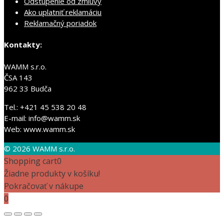
Odstúpenie od zmluvy
Ako uplatniť reklamáciu
Reklamačný poriadok
Kontakty:
WAMM s.r.o.
ČSA 143
962 33 Budča
Tel.: +421 45 538 20 48
E-mail: info@wamm.sk
Web: www.wamm.sk
© 2026 WAMM s.r.o.
Shopping cart
0
Žiadne produkty v košíku!
Pokračovať v nákupe
0