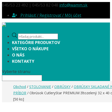
045/53 23 492 | 045/53 82 048
info@wamm.sk
Prihlásiť / Registrovať / Môj účet
Products
search
KATEGÓRIE PRODUKTOV
VŠETKO O NÁKUPE
O NÁS
KONTAKTY
Vyberte stranu
Obchod
/
STOLOVANIE
/
OBRÚSKY
/
OBRÚSKY SKLADANÉ 
PRÍBOR
/ Obrúsok CutleryStar PREMIUM žltozelený 32 x 40 
[50 ks]