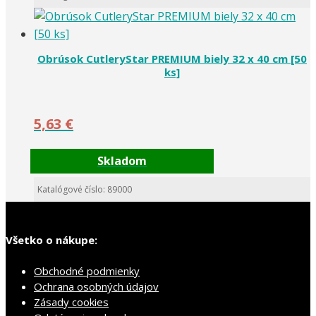
Obrúsok CutleryStar PREMIUM biely 32 x 40 cm [50
ks]
5,63
€
Skladom
Katalógové číslo: 89000
Všetko o nákupe:
Obchodné podmienky
Ochrana osobných údajov
Zásady cookies