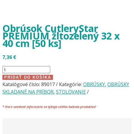
Obrúsok CutleryStar
PREMIUM žltozelený 32 x
40 cm [50 ks]
7,36
€
množstvo
Obrúsok
PRIDAŤ DO KOŠÍKA
CutleryStar
Katalógové číslo:
89017
Kategórie:
OBRÚSKY
,
OBRÚSKY
PREMIUM
SKLADANÉ NA PRÍBOR
,
STOLOVANIE
žltozelený
32
*
Hore uvedené informácie sa týkajú celého
balenia
produktov!
x
40
cm