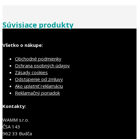
Súvisiace produkty
Všetko o nákupe:
Obchodné podmienky
Ochrana osobných údajov
Zásady cookies
Odstúpenie od zmluvy
Ako uplatniť reklamáciu
Reklamačný poriadok
Kontakty:
WAMM s.r.o.
ČSA 143
962 33 Budča