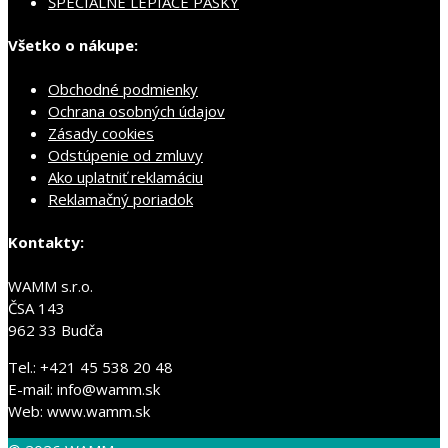
ŠPECIÁLNE LEPIACE PÁSKY
Všetko o nákupe:
Obchodné podmienky
Ochrana osobných údajov
Zásady cookies
Odstúpenie od zmluvy
Ako uplatniť reklamáciu
Reklamačný poriadok
Kontakty:
WAMM s.r.o.
ČSA 143
962 33 Budča
Tel.: +421 45 538 20 48
E-mail: info@wamm.sk
Web: www.wamm.sk