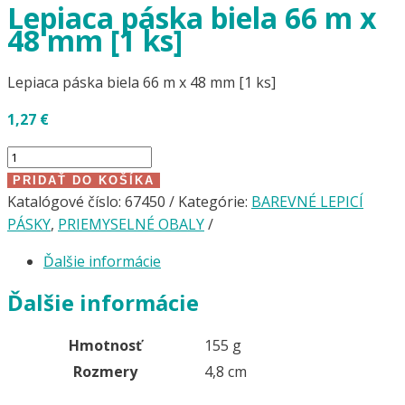
Lepiaca páska biela 66 m x
48 mm [1 ks]
Lepiaca páska biela 66 m x 48 mm [1 ks]
1,27
€
množstvo
Lepiaca
PRIDAŤ DO KOŠÍKA
páska
Katalógové číslo:
67450
Kategórie:
BAREVNÉ LEPICÍ
biela
PÁSKY
,
PRIEMYSELNÉ OBALY
66
Ďalšie informácie
m
x
Ďalšie informácie
48
mm
Hmotnosť
155 g
[1
Rozmery
4,8 cm
ks]