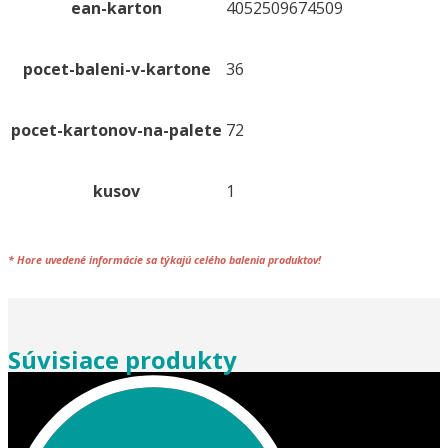
ean-karton
4052509674509
pocet-baleni-v-kartone
36
pocet-kartonov-na-palete
72
kusov
1
*
Hore uvedené informácie sa týkajú celého
balenia
produktov!
Súvisiace produkty