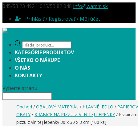
045/53 23 492 | 045/53 82 048
info@wamm.sk
Prihlásiť / Registrovať / Môj účet
Products
search
KATEGÓRIE PRODUKTOV
VŠETKO O NÁKUPE
O NÁS
KONTAKTY
Vyberte stranu
Obchod
/
OBALOVÝ MATERIÁL
/
HLAVNÉ JEDLO
/
PAPIEROV
OBALY
/
KRABICE NA PIZZU Z VLNITEJ LEPENKY
/ Krabica n
pizzu z vlnitej lepenky 30 x 30 x 3 cm [100 ks]