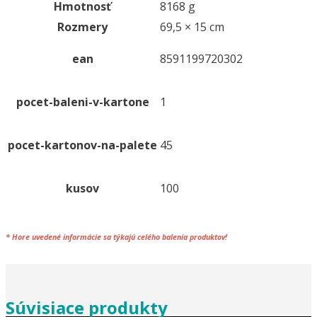
Hmotnosť
8168 g
x
Rozmery
69,5 × 15 cm
3
cm
ean
8591199720302
[100
ks]
pocet-baleni-v-kartone
1
pocet-kartonov-na-palete
45
kusov
100
*
Hore uvedené informácie sa týkajú celého
balenia
produktov!
Súvisiace produkty