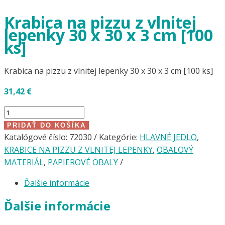
Krabica na pizzu z vlnitej
lepenky 30 x 30 x 3 cm [100
ks]
Krabica na pizzu z vlnitej lepenky 30 x 30 x 3 cm [100 ks]
31,42
€
množstvo
Krabica
PRIDAŤ DO KOŠÍKA
na
Katalógové číslo:
72030
Kategórie:
HLAVNÉ JEDLO
,
pizzu
KRABICE NA PIZZU Z VLNITEJ LEPENKY
,
OBALOVÝ
z
MATERIÁL
,
PAPIEROVÉ OBALY
vlnitej
Ďalšie informácie
lepenky
30
Ďalšie informácie
x
30