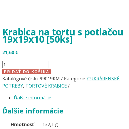
Krabica na tortu s potlačou
19x19x10 [50ks]
21,60
€
množstvo
Krabica
PRIDAŤ DO KOŠÍKA
na
Katalógové číslo:
99019KM
Kategórie:
CUKRÁRENSKÉ
tortu
POTREBY
,
TORTOVÉ KRABICE
s
Ďalšie informácie
potlačou
19x19x10
Ďalšie informácie
[50ks]
Hmotnosť
132,1 g