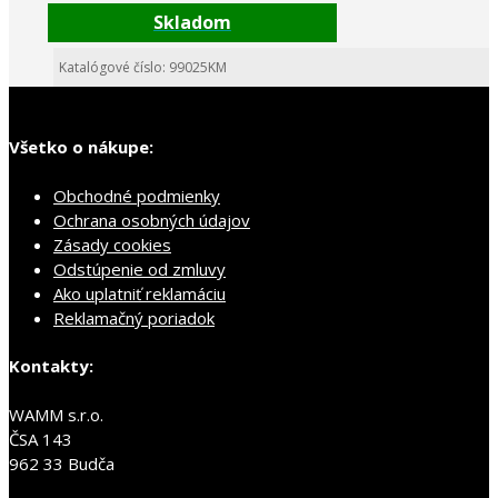
Skladom
Katalógové číslo: 99025KM
Všetko o nákupe:
Obchodné podmienky
Ochrana osobných údajov
Zásady cookies
Odstúpenie od zmluvy
Ako uplatniť reklamáciu
Reklamačný poriadok
Kontakty:
WAMM s.r.o.
ČSA 143
962 33 Budča