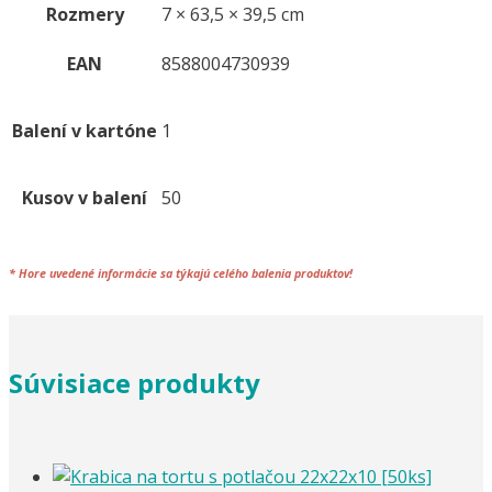
Rozmery
7 × 63,5 × 39,5 cm
EAN
8588004730939
Balení v kartóne
1
Kusov v balení
50
*
Hore uvedené informácie sa týkajú celého
balenia
produktov!
Súvisiace produkty