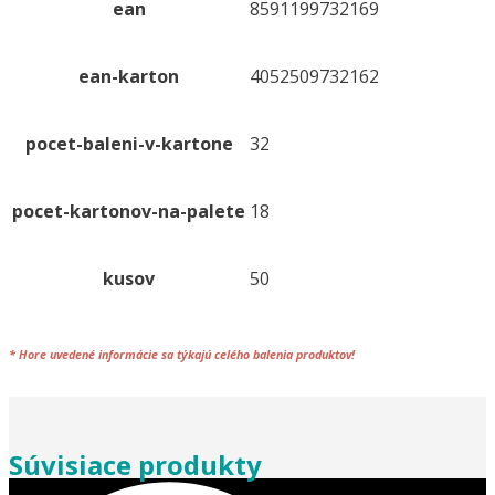
ean
8591199732169
ean-karton
4052509732162
pocet-baleni-v-kartone
32
pocet-kartonov-na-palete
18
kusov
50
*
Hore uvedené informácie sa týkajú celého
balenia
produktov!
Súvisiace produkty