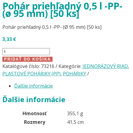
Pohár priehľadný 0,5 l -PP-
(ø 95 mm) [50 ks]
Pohár priehľadný 0,5 l -PP- (Ø 95 mm) [50 ks]
3,33
€
množstvo
Pohár
PRIDAŤ DO KOŠÍKA
priehľadný
Katalógové číslo:
73216
Kategórie:
JEDNORÁZOVÝ RIAD
,
0,5
PLASTOVÉ POHÁRIKY (PP)
,
POHÁRIKY
l
Ďalšie informácie
-
PP-
Ďalšie informácie
(ø
95
Hmotnosť
355,1 g
mm)
Rozmery
41,5 cm
[50
ks]