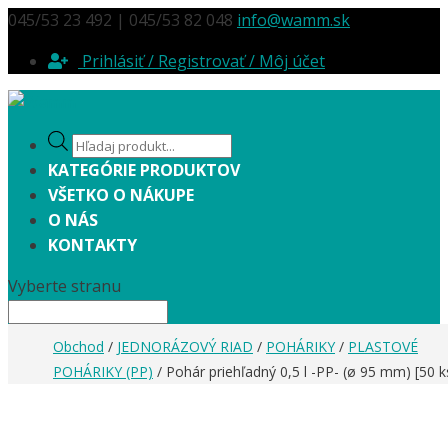
045/53 23 492 | 045/53 82 048
info@wamm.sk
Prihlásiť / Registrovať / Môj účet
Products
search
KATEGÓRIE PRODUKTOV
VŠETKO O NÁKUPE
O NÁS
KONTAKTY
Vyberte stranu
Obchod
/
JEDNORÁZOVÝ RIAD
/
POHÁRIKY
/
PLASTOVÉ
POHÁRIKY (PP)
/ Pohár priehľadný 0,5 l -PP- (ø 95 mm) [50 k