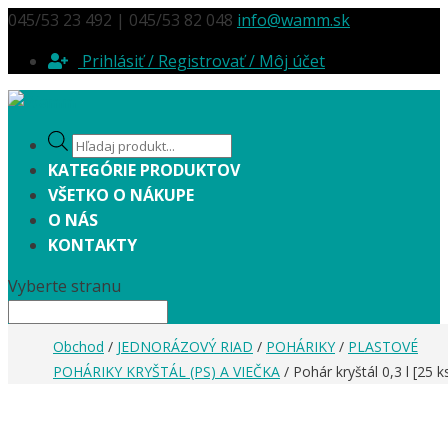
045/53 23 492 | 045/53 82 048
info@wamm.sk
Prihlásiť / Registrovať / Môj účet
Products
search
KATEGÓRIE PRODUKTOV
VŠETKO O NÁKUPE
O NÁS
KONTAKTY
Vyberte stranu
Obchod
/
JEDNORÁZOVÝ RIAD
/
POHÁRIKY
/
PLASTOVÉ
POHÁRIKY KRYŠTÁL (PS) A VIEČKA
/ Pohár kryštál 0,3 l [25 k