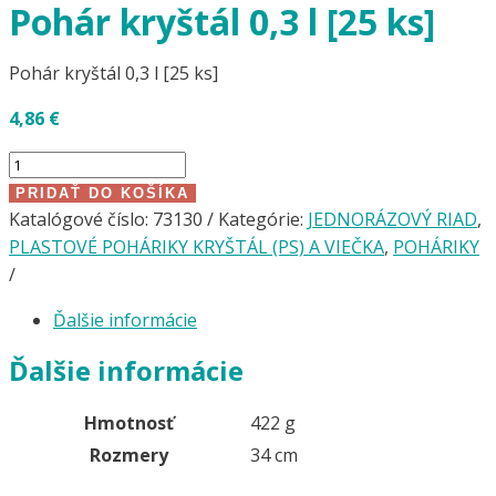
Pohár kryštál 0,3 l [25 ks]
Pohár kryštál 0,3 l [25 ks]
4,86
€
množstvo
Pohár
PRIDAŤ DO KOŠÍKA
kryštál
Katalógové číslo:
73130
Kategórie:
JEDNORÁZOVÝ RIAD
,
0,3
PLASTOVÉ POHÁRIKY KRYŠTÁL (PS) A VIEČKA
,
POHÁRIKY
l
[25
Ďalšie informácie
ks]
Ďalšie informácie
Hmotnosť
422 g
Rozmery
34 cm