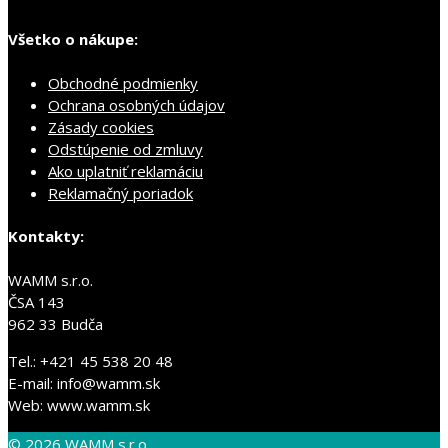
Všetko o nákupe:
Obchodné podmienky
Ochrana osobných údajov
Zásady cookies
Odstúpenie od zmluvy
Ako uplatniť reklamáciu
Reklamačný poriadok
Kontakty:
WAMM s.r.o.
ČSA 143
962 33 Budča
Tel.: +421 45 538 20 48
E-mail: info@wamm.sk
Web: www.wamm.sk
© 2026 WAMM s.r.o.