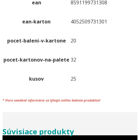
ean
8591199731308
ean-karton
4052509731301
pocet-baleni-v-kartone
20
pocet-kartonov-na-palete
32
kusov
25
*
Hore uvedené informácie sa týkajú celého
balenia
produktov!
Súvisiace produkty