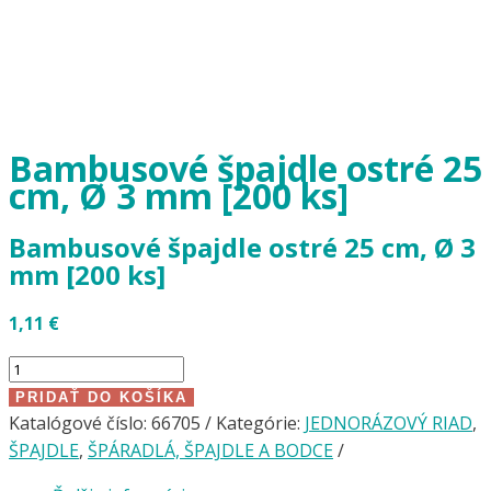
Bambusové špajdle ostré 25
cm, Ø 3 mm [200 ks]
Bambusové špajdle ostré 25 cm, Ø 3
mm [200 ks]
1,11
€
množstvo
Bambusové
PRIDAŤ DO KOŠÍKA
špajdle
Katalógové číslo:
66705
Kategórie:
JEDNORÁZOVÝ RIAD
,
ostré
ŠPAJDLE
,
ŠPÁRADLÁ, ŠPAJDLE A BODCE
25