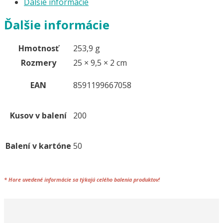
Ďalšie informácie
cm,
Ø
Ďalšie informácie
3
mm
Hmotnosť
253,9 g
[200
Rozmery
25 × 9,5 × 2 cm
ks]
EAN
8591199667058
Kusov v balení
200
Balení v kartóne
50
*
Hore uvedené informácie sa týkajú celého
balenia
produktov!