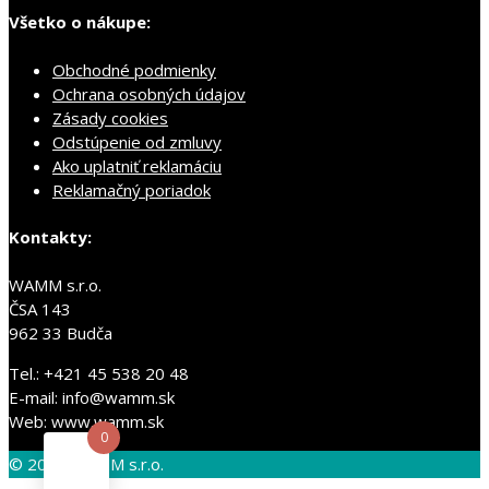
Všetko o nákupe:
Obchodné podmienky
Ochrana osobných údajov
Zásady cookies
Odstúpenie od zmluvy
Ako uplatniť reklamáciu
Reklamačný poriadok
Kontakty:
WAMM s.r.o.
ČSA 143
962 33 Budča
Tel.: +421 45 538 20 48
E-mail: info@wamm.sk
Web: www.wamm.sk
0
© 2026 WAMM s.r.o.