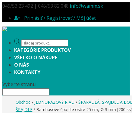
045/53 23 492 | 045/53 82 048
info@wamm.sk
Prihlásiť / Registrovať / Môj účet
Products
search
KATEGÓRIE PRODUKTOV
VŠETKO O NÁKUPE
O NÁS
KONTAKTY
Vyberte stranu
Obchod
/
JEDNORÁZOVÝ RIAD
/
ŠPÁRADLÁ, ŠPAJDLE A BO
ŠPAJDLE
/ Bambusové špajdle ostré 25 cm, Ø 3 mm [200 ks